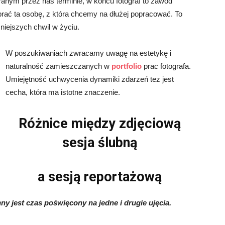
nym przez nas terminie, w końcu fotograf to zawód
rać ta osobę, z która chcemy na dłużej popracować. To
niejszych chwil w życiu.
W poszukiwaniach zwracamy uwagę na estetykę i
naturalność zamieszczanych w
portfolio
prac fotografa.
Umiejętność uchwycenia dynamiki zdarzeń tez jest
cecha, która ma istotne znaczenie.
Różnice między zdjęciową
sesja ślubną
a sesją reportażową
inny jest czas poświęcony na jedne i drugie ujęcia.