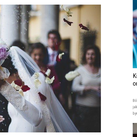
K
o
Bó
ja
by