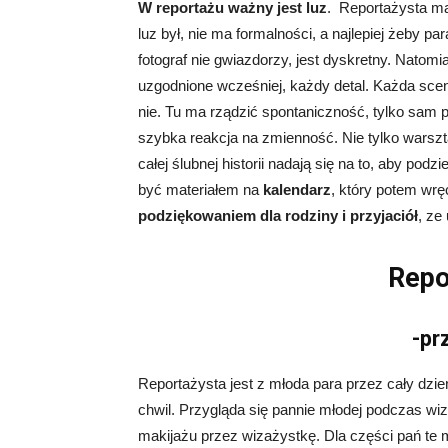
W reportażu ważny jest luz
. Reportażysta ma
luz był, nie ma formalności, a najlepiej żeby 
fotograf nie gwiazdorzy, jest dyskretny. Natomi
uzgodnione wcześniej, każdy detal. Każda scen
nie. Tu ma rządzić spontaniczność, tylko sam prz
szybka reakcja na zmienność. Nie tylko warszta
całej ślubnej historii nadają się na to, aby pod
być materiałem na
kalendarz
, który potem wr
podziękowaniem dla rodziny i przyjaciół
, ze
Repo
-pr
Reportażysta jest z młoda para przez cały dz
chwil. Przygląda się pannie młodej podczas wi
makijażu przez wizażystkę. Dla części pań te m