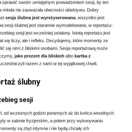
 sprawić swoim umiejętnym prowadzeniem sesji, by ten
para młoda nie zauważała obecności obiektywu. Dobry
ast
sesja ślubna jest wyreżyserowana
, wszystko jest
a sesji ślubnej jest starannie wymodelowane, w reportażu-
ebieg sesji jest wcześniej ustalony. Istotą reportażu jest
t się liczy, ale i refleks. Decydujemy, które momenty ze
zielić się nimi z bliskimi osobami. Sesja reportażową może
ęczymy,
jako prezent dla bliskich
albo
kartka z
 uczestniczyli razem z nami w tej wyjątkowej chwili.
rtaż ślubny
zebieg sesji
ień, od wczesnych godzin porannych aż do końca weselnych
zyty w salonie fryzjerskim, a potem przy wykonywaniu
omenty są zbyt intymne i nie będą chciały ich