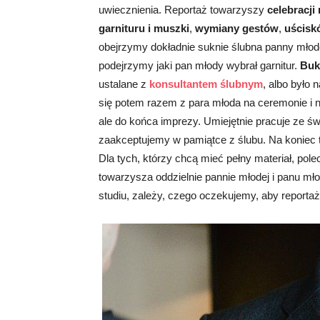
uwiecznienia. Reportaż towarzyszy
celebracj
garnituru i muszki
,
wymiany gestów
,
uścisk
obejrzymy dokładnie suknie ślubna panny młod
podejrzymy jaki pan młody wybrał garnitur.
Buki
ustalane z
konsultantem ślubnym
, albo było 
się potem razem z para młoda na ceremonie i n
ale do końca imprezy. Umiejętnie pracuje ze św
zaakceptujemy w pamiątce z ślubu. Na koniec 
Dla tych, którzy chcą mieć pełny materiał, pol
towarzysza oddzielnie pannie młodej i panu mło
studiu, zależy, czego oczekujemy, aby reportaż