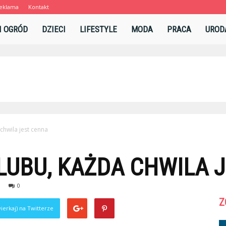
eklama
Kontakt
l
I OGRÓD
DZIECI
LIFESTYLE
MODA
PRACA
UROD
chwila jest cenna
LUBU, KAŻDA CHWILA 
0
Z
ierkaj) na Twitterze