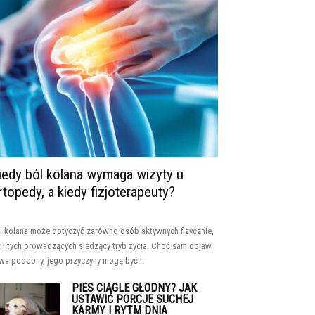
iedy ból kolana wymaga wizyty u
rtopedy, a kiedy fizjoterapeuty?
l kolana może dotyczyć zarówno osób aktywnych fizycznie,
k i tych prowadzących siedzący tryb życia. Choć sam objaw
wa podobny, jego przyczyny mogą być...
PIES CIĄGLE GŁODNY? JAK
USTAWIĆ PORCJE SUCHEJ
KARMY I RYTM DNIA