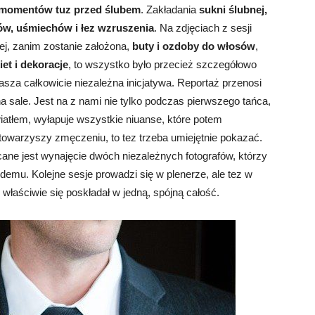
i momentów tuz przed ślubem
. Zakładania
sukni ślubnej,
ów, uśmiechów i łez wzruszenia
. Na zdjęciach z sesji
ej, zanim zostanie założona,
buty i ozdoby do włosów
,
et i dekoracje
, to wszystko było przecież szczegółowo
nasza całkowicie niezależna inicjatywa. Reportaż przenosi
a sale. Jest na z nami nie tylko podczas pierwszego tańca,
iatłem, wyłapuje wszystkie niuanse, które potem
towarzyszy zmęczeniu, to tez trzeba umiejętnie pokazać.
ecane jest wynajęcie dwóch niezależnych fotografów, którzy
demu. Kolejne sesje prowadzi się w plenerze, ale tez w
 właściwie się poskładał w jedną, spójną całość.