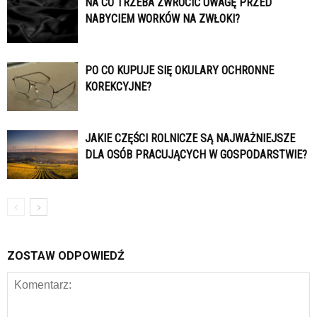
NA CO TRZEBA ZWRÓCIĆ UWAGĘ PRZED
NABYCIEM WORKÓW NA ZWŁOKI?
PO CO KUPUJE SIĘ OKULARY OCHRONNE
KOREKCYJNE?
JAKIE CZĘŚCI ROLNICZE SĄ NAJWAŻNIEJSZE
DLA OSÓB PRACUJĄCYCH W GOSPODARSTWIE?
ZOSTAW ODPOWIEDŹ