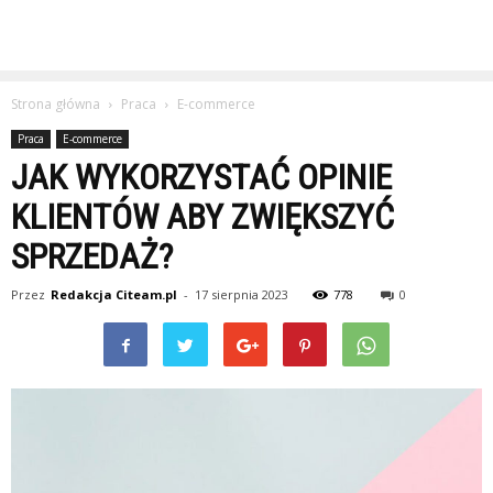
Strona główna
Praca
E-commerce
Praca
E-commerce
JAK WYKORZYSTAĆ OPINIE
KLIENTÓW ABY ZWIĘKSZYĆ
SPRZEDAŻ?
Przez
Redakcja Citeam.pl
-
17 sierpnia 2023
778
0