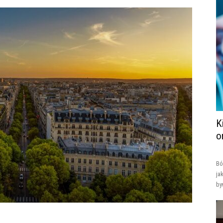
K
o
Bó
ja
by