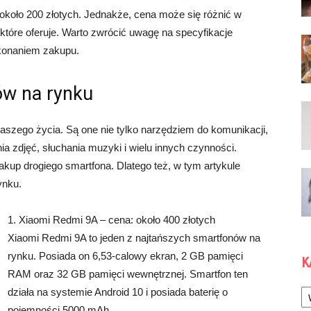
koło 200 złotych. Jednakże, cena może się różnić w
 które oferuje. Warto zwrócić uwagę na specyfikacje
okonaniem zakupu.
ów na rynku
aszego życia. Są one nie tylko narzędziem do komunikacji,
nia zdjęć, słuchania muzyki i wielu innych czynności.
kup drogiego smartfona. Dlatego też, w tym artykule
ynku.
1. Xiaomi Redmi 9A – cena: około 400 złotych
Xiaomi Redmi 9A to jeden z najtańszych smartfonów na
rynku. Posiada on 6,53-calowy ekran, 2 GB pamięci
K
RAM oraz 32 GB pamięci wewnętrznej. Smartfon ten
Ka
działa na systemie Android 10 i posiada baterię o
pojemności 5000 mAh.