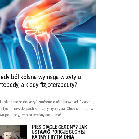
iedy ból kolana wymaga wizyty u
rtopedy, a kiedy fizjoterapeuty?
l kolana może dotyczyć zarówno osób aktywnych fizycznie,
k i tych prowadzących siedzący tryb życia. Choć sam objaw
wa podobny, jego przyczyny mogą być...
PIES CIĄGLE GŁODNY? JAK
USTAWIĆ PORCJE SUCHEJ
KARMY I RYTM DNIA