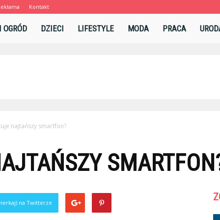
Reklama
Kontakt
l
I OGRÓD
DZIECI
LIFESTYLE
MODA
PRACA
UROD
ztuje najtańszy smartfon?
 NAJTAŃSZY SMARTFON
Z
ierkaj) na Twitterze