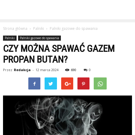
Strona główna
Palniki
Palniki gazowe do spawania
Palniki
Palniki gazowe do spawania
CZY MOŻNA SPAWAĆ GAZEM
PROPAN BUTAN?
Przez
Redakcja
-
12 marca 2024
690
0