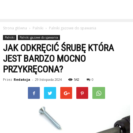
Strona główna
Palniki
Palniki gazowe do spawania
Palniki
Palniki gazowe do spawania
JAK ODKRĘCIĆ ŚRUBĘ KTÓRA
JEST BARDZO MOCNO
PRZYKRĘCONA?
Przez
Redakcja
-
29 listopada 2024
542
0