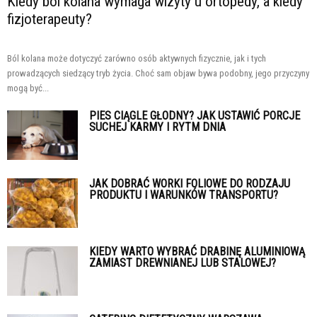
Kiedy ból kolana wymaga wizyty u ortopedy, a kiedy
fizjoterapeuty?
Ból kolana może dotyczyć zarówno osób aktywnych fizycznie, jak i tych
prowadzących siedzący tryb życia. Choć sam objaw bywa podobny, jego przyczyny
mogą być...
PIES CIĄGLE GŁODNY? JAK USTAWIĆ PORCJE
SUCHEJ KARMY I RYTM DNIA
JAK DOBRAĆ WORKI FOLIOWE DO RODZAJU
PRODUKTU I WARUNKÓW TRANSPORTU?
KIEDY WARTO WYBRAĆ DRABINĘ ALUMINIOWĄ
ZAMIAST DREWNIANEJ LUB STALOWEJ?