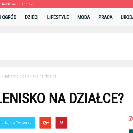
Reklama
Kontakt
l
I OGRÓD
DZIECI
LIFESTYLE
MODA
PRACA
UROD
Jak zrobić palenisko na działce?
LENISKO NA DZIAŁCE?
Z
ierkaj) na Twitterze