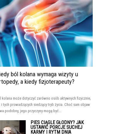
iedy ból kolana wymaga wizyty u
rtopedy, a kiedy fizjoterapeuty?
l kolana może dotyczyć zarówno osób aktywnych fizycznie,
k i tych prowadzących siedzący tryb życia. Choć sam objaw
wa podobny, jego przyczyny mogą być...
PIES CIĄGLE GŁODNY? JAK
USTAWIĆ PORCJE SUCHEJ
KARMY I RYTM DNIA