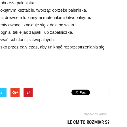
o obrzeża paleniska.
tokątnym kształcie, tworząc obrzeże paleniska.
mi, drewnem lub innymi materiałami łatwopalnymi.
ntylowane i znajduje się z dala od wiatru.
gnia, takie jak zapałki lub zapalniczka.
żywać substancji łatwopalnych.
isko przez cały czas, aby uniknąć rozprzestrzeniania się
ter
Następny artykuł
ILE CM TO ROZMIAR S?