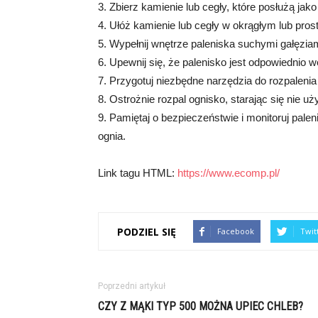
3. Zbierz kamienie lub cegły, które posłużą jak
4. Ułóż kamienie lub cegły w okrągłym lub pros
5. Wypełnij wnętrze paleniska suchymi gałęzia
6. Upewnij się, że palenisko jest odpowiednio we
7. Przygotuj niezbędne narzędzia do rozpalenia o
8. Ostrożnie rozpal ognisko, starając się nie u
9. Pamiętaj o bezpieczeństwie i monitoruj palen
ognia.
Link tagu HTML:
https://www.ecomp.pl/
PODZIEL SIĘ
Facebook
Twit
Poprzedni artykuł
CZY Z MĄKI TYP 500 MOŻNA UPIEC CHLEB?