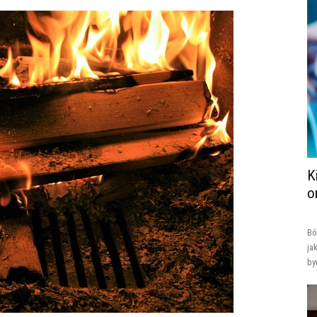
K
o
Bó
ja
by