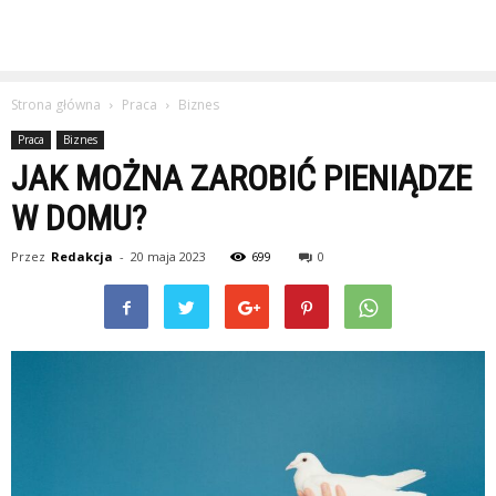
Strona główna
Praca
Biznes
Praca
Biznes
JAK MOŻNA ZAROBIĆ PIENIĄDZE
W DOMU?
Przez
Redakcja
-
20 maja 2023
699
0