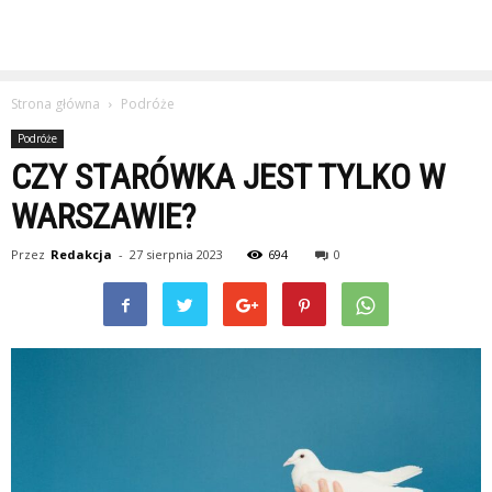
Strona główna
Podróże
Podróże
CZY STARÓWKA JEST TYLKO W
WARSZAWIE?
Przez
Redakcja
-
27 sierpnia 2023
694
0