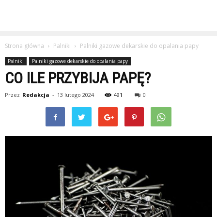
Strona główna
Palniki
Palniki gazowe dekarskie do opalania papy
Palniki
Palniki gazowe dekarskie do opalania papy
CO ILE PRZYBIJA PAPĘ?
Przez
Redakcja
-
13 lutego 2024
491
0