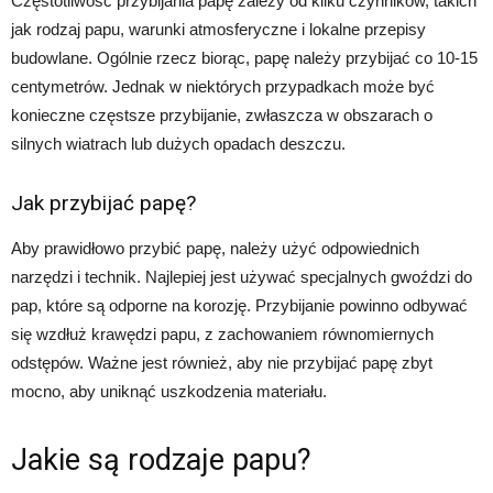
Częstotliwość przybijania papę zależy od kilku czynników, takich
jak rodzaj papu, warunki atmosferyczne i lokalne przepisy
budowlane. Ogólnie rzecz biorąc, papę należy przybijać co 10-15
centymetrów. Jednak w niektórych przypadkach może być
konieczne częstsze przybijanie, zwłaszcza w obszarach o
silnych wiatrach lub dużych opadach deszczu.
Jak przybijać papę?
Aby prawidłowo przybić papę, należy użyć odpowiednich
narzędzi i technik. Najlepiej jest używać specjalnych gwoździ do
pap, które są odporne na korozję. Przybijanie powinno odbywać
się wzdłuż krawędzi papu, z zachowaniem równomiernych
odstępów. Ważne jest również, aby nie przybijać papę zbyt
mocno, aby uniknąć uszkodzenia materiału.
Jakie są rodzaje papu?