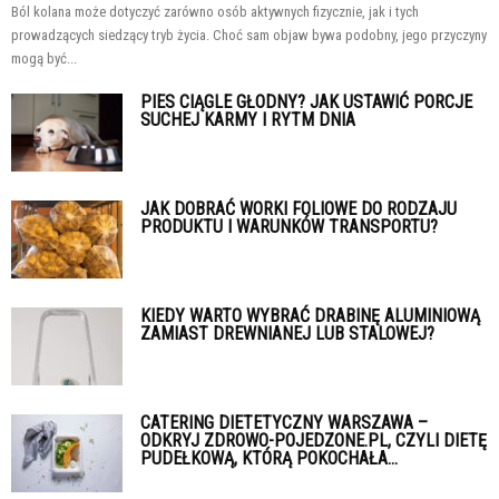
Ból kolana może dotyczyć zarówno osób aktywnych fizycznie, jak i tych
prowadzących siedzący tryb życia. Choć sam objaw bywa podobny, jego przyczyny
mogą być...
PIES CIĄGLE GŁODNY? JAK USTAWIĆ PORCJE
SUCHEJ KARMY I RYTM DNIA
JAK DOBRAĆ WORKI FOLIOWE DO RODZAJU
PRODUKTU I WARUNKÓW TRANSPORTU?
KIEDY WARTO WYBRAĆ DRABINĘ ALUMINIOWĄ
ZAMIAST DREWNIANEJ LUB STALOWEJ?
CATERING DIETETYCZNY WARSZAWA –
ODKRYJ ZDROWO-POJEDZONE.PL, CZYLI DIETĘ
PUDEŁKOWĄ, KTÓRĄ POKOCHAŁA...