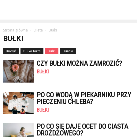
Strona główna
Dieta
Bułki
BUŁKI
Budyń
Bułka tarta
Bułki
Buraki
CZY BUŁKI MOŻNA ZAMROZIĆ?
BUŁKI
PO CO WODĄ W PIEKARNIKU PRZY
PIECZENIU CHLEBA?
BUŁKI
PO CO SIĘ DAJE OCET DO CIASTA
DROŻDŻOWEGO?