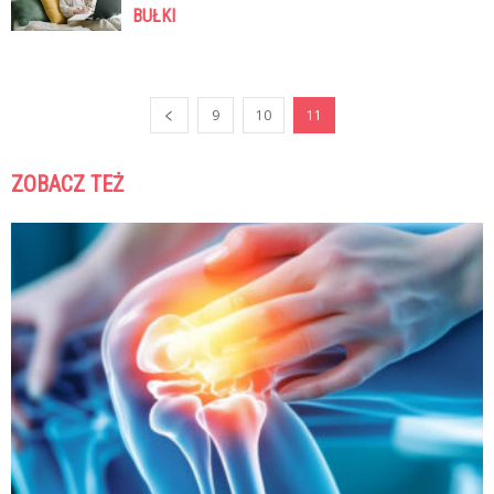
BUŁKI
9
10
11
ZOBACZ TEŻ